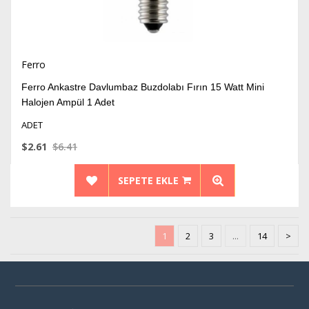
Ferro
Ferro Ankastre Davlumbaz Buzdolabı Fırın 15 Watt Mini
Halojen Ampül 1 Adet
ADET
$2.61
$6.41
SEPETE EKLE
1
2
3
...
14
>