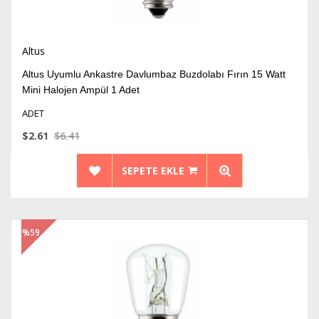
Altus
Altus Uyumlu Ankastre Davlumbaz Buzdolabı Fırın 15 Watt
Mini Halojen Ampül 1 Adet
ADET
$2.61
$6.41
SEPETE EKLE
%59
İndirim