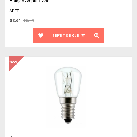
Halojen Ampül 1 Adet
ADET
$2.61
$6.41
SEPETE EKLE
%59
İndirim