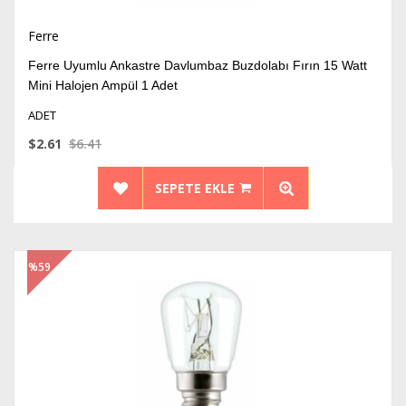
Ferre
Ferre Uyumlu Ankastre Davlumbaz Buzdolabı Fırın 15 Watt
Mini Halojen Ampül 1 Adet
ADET
$2.61
$6.41
SEPETE EKLE
%59
İndirim