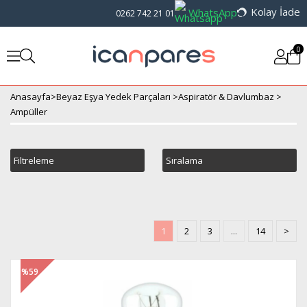
Kolay İade
WhatsApp
0262 742 21 01
0
Anasayfa
>
Beyaz Eşya Yedek Parçaları
>
Aspiratör & Davlumbaz
>
Ampüller
Filtreleme
Sıralama
1
2
3
...
14
>
%59
İndirim