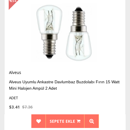
%54
İndirim
Alveus
Alveus Uyumlu Ankastre Davlumbaz Buzdolabı Fırın 15 Watt
Mini Halojen Ampül 2 Adet
ADET
$3.41
$7.36
SEPETE EKLE