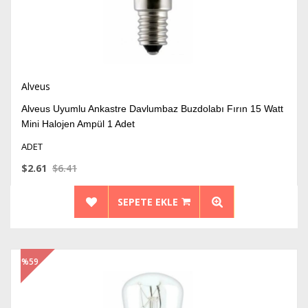
Alveus
Alveus Uyumlu Ankastre Davlumbaz Buzdolabı Fırın 15 Watt
Mini Halojen Ampül 1 Adet
ADET
$2.61
$6.41
SEPETE EKLE
%59
İndirim