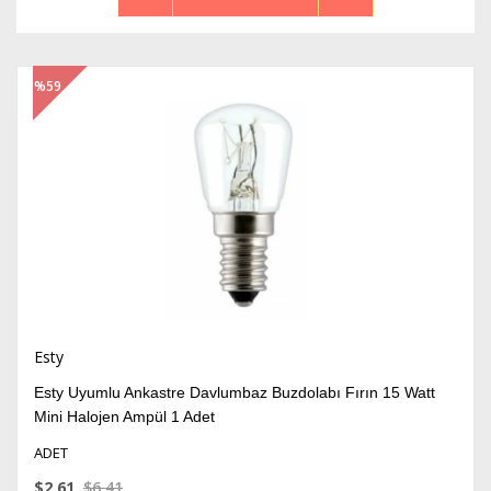
%59
İndirim
Esty
Esty Uyumlu Ankastre Davlumbaz Buzdolabı Fırın 15 Watt
Mini Halojen Ampül 1 Adet
ADET
$2.61
$6.41