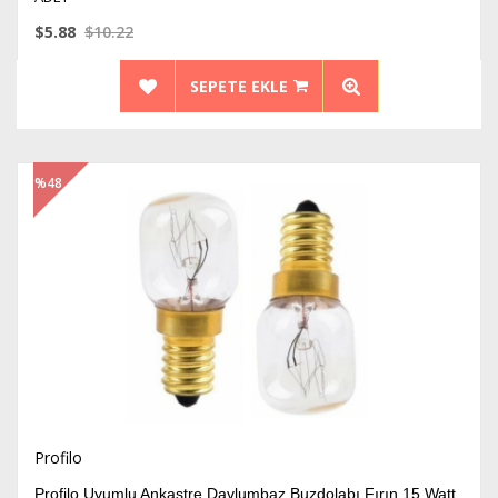
$5.88
$10.22
SEPETE EKLE
%48
İndirim
Profilo
Profilo Uyumlu Ankastre Davlumbaz Buzdolabı Fırın 15 Watt