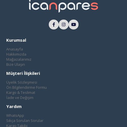
Kurumsal
Anasayfa
Hakkımızda
Mağazalarımız
Bize Ulaşın
Müşteri İlişkileri
Üyelik Sözleşmesi
Ön Bilgilendiirme Formu
Kargo & Teslimat
İade ve Değişim
Yardım
WhatsApp
Sıkça Sorulan Sorular
Kargo Takibi