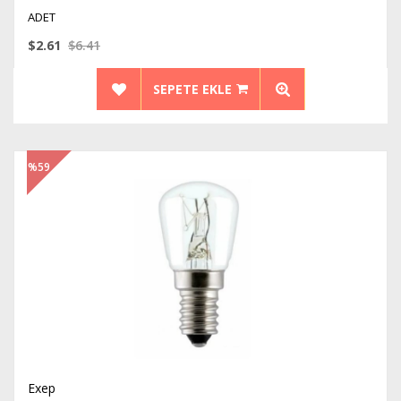
ADET
$2.61
$6.41
SEPETE EKLE
%59
İndirim
Exep