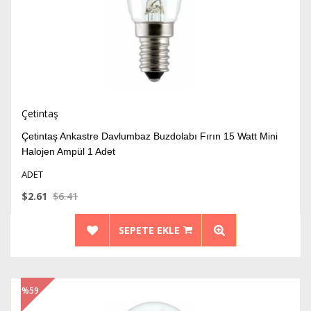
Çetintaş
Çetintaş Ankastre Davlumbaz Buzdolabı Fırın 15 Watt Mini
Halojen Ampül 1 Adet
ADET
$2.61
$6.41
SEPETE EKLE
%59