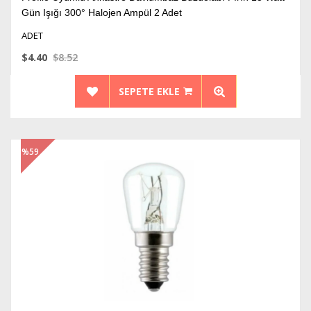
Gün Işığı 300° Halojen Ampül 2 Adet
ADET
$4.40
$8.52
SEPETE EKLE
%59
İndirim