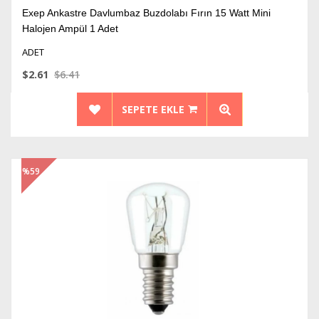
Exep Ankastre Davlumbaz Buzdolabı Fırın 15 Watt Mini
Halojen Ampül 1 Adet
ADET
$2.61
$6.41
SEPETE EKLE
%59
İndirim