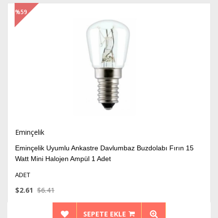
%59
İndirim
Eminçelik
Eminçelik Uyumlu Ankastre Davlumbaz Buzdolabı Fırın 15
Watt Mini Halojen Ampül 1 Adet
ADET
$2.61
$6.41
SEPETE EKLE