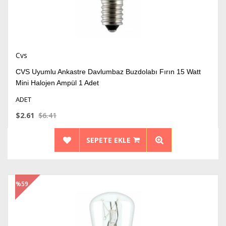
Cvs
CVS Uyumlu Ankastre Davlumbaz Buzdolabı Fırın 15 Watt
Mini Halojen Ampül 1 Adet
ADET
$2.61
$6.41
SEPETE EKLE
%59
İndirim