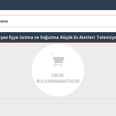
yaz Eşya
Isıtma ve Soğutma
Küçük Ev Aletleri
Televizy