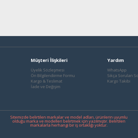
Müşteri İlişkileri
Yardım
Üyelik Sözleşmesi
WhatsApp
Ön Bilgilendiirme Formu
Sıkça Sorulan So
Kargo & Teslimat
Kargo Takibi
İade ve Değişim
Sitemizde belirtilen markalar ve model adları, ürünlerin uyumlu
olduğu marka ve modelleri belirtmek için yazılmıştır. Belirtilen
markalarla herhangi bir iş ortaklığı yoktur.