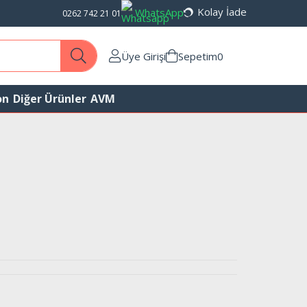
Kolay İade
WhatsApp
0262 742 21 01
Üye Girişi
Sepetim
0
on
Diğer Ürünler
AVM