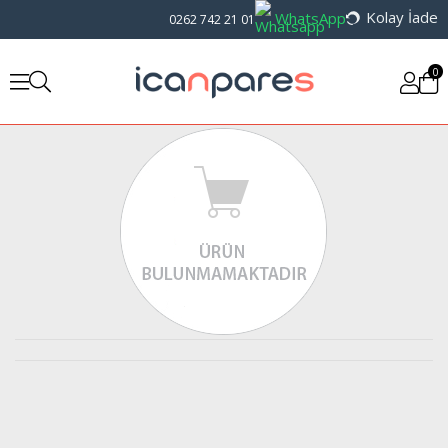
Kolay İade
WhatsApp
0262 742 21 01
0