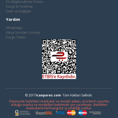
Ön Bilgilendiirme Formu
Kargo & Teslimat
İade ve Değişim
Yardım
WhatsApp
Sıkça Sorulan Sorular
Kargo Takibi
© 2017
icanpares.com
- Tüm Hakları Saklıdır.
Sitemizde belirtilen markalar ve model adları, ürünlerin uyumlu
olduğu marka ve modelleri belirtmek için yazılmıştır. Belirtilen
markalarla herhangi bir iş ortaklığı yoktur.