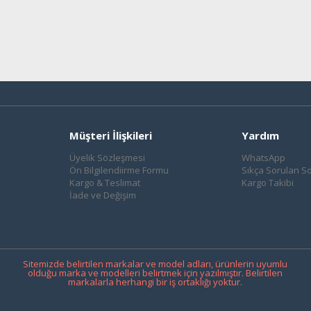
Müşteri İlişkileri
Yardım
Üyelik Sözleşmesi
WhatsApp
Ön Bilgilendiirme Formu
Sıkça Sorulan So
Kargo & Teslimat
Kargo Takibi
İade ve Değişim
Sitemizde belirtilen markalar ve model adları, ürünlerin uyumlu
olduğu marka ve modelleri belirtmek için yazılmıştır. Belirtilen
markalarla herhangi bir iş ortaklığı yoktur.