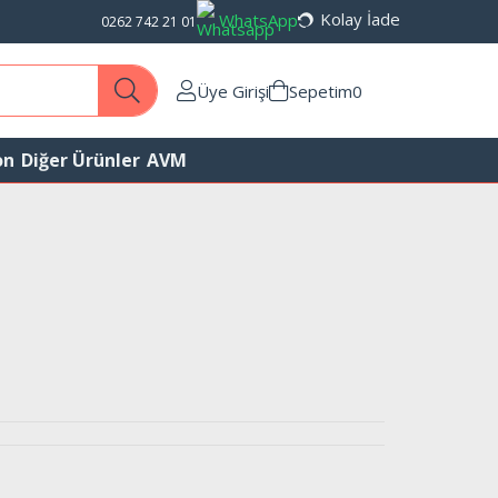
Kolay İade
WhatsApp
0262 742 21 01
Üye Girişi
Sepetim
0
on
Diğer Ürünler
AVM