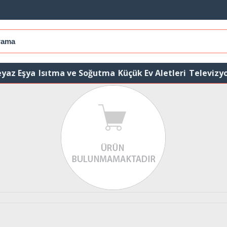
yaz Eşya
Isıtma ve Soğutma
Küçük Ev Aletleri
Televizy