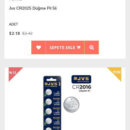
Jvs CR2025 Düğme Pil 5li
ADET
$2.18
$2.42
SEPETE EKLE
%10
İndirim