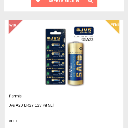
SEPETE EKLE
%10
İndirim
Parmis
Jvs A23 LR27 12v Pil 5Lİ
ADET