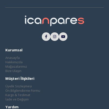
Kurumsal
Anasayfa
Hakkımızda
Mağazalarımız
Bize Ulaşın
Müşteri İlişkileri
Üyelik Sözleşmesi
Ön Bilgilendiirme Formu
Kargo & Teslimat
İade ve Değişim
Yardım