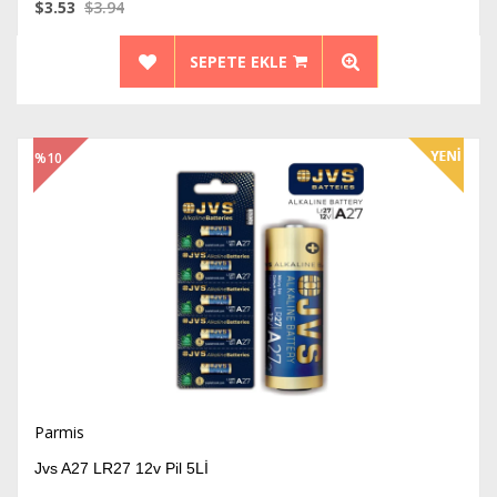
$3.53
$3.94
SEPETE EKLE
%10
İndirim
Parmis
Jvs A27 LR27 12v Pil 5Lİ