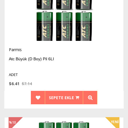
Parmis
Atc Büyük (D Boy) Pil 6LI
ADET
$6.41
$7.14
SEPETE EKLE
%10