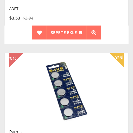
ADET
$3.53
$3.94
SEPETE EKLE
%10
İndirim
Parmis