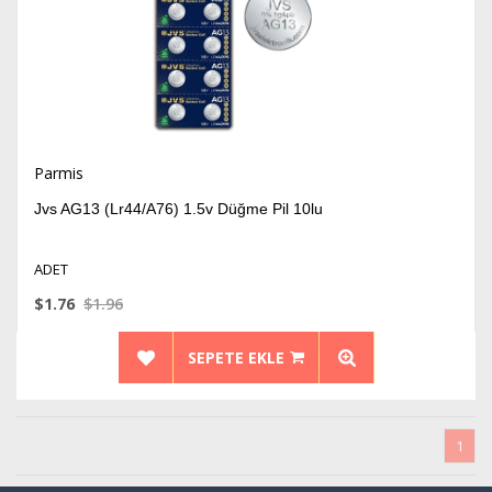
Parmis
Jvs AG13 (Lr44/A76) 1.5v Düğme Pil 10lu
ADET
$1.76
$1.96
SEPETE EKLE
1