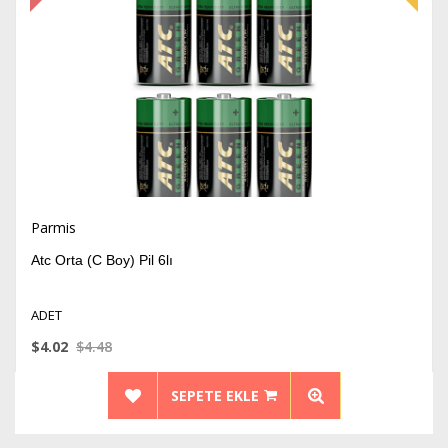
İndirim
Parmis
Atc Orta (C Boy) Pil 6lı
ADET
$4.02
$4.48
SEPETE EKLE