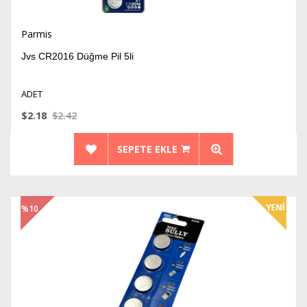
Parmis
Jvs CR2016 Düğme Pil 5li
ADET
$2.18
$2.42
SEPETE EKLE
%10
İndirim