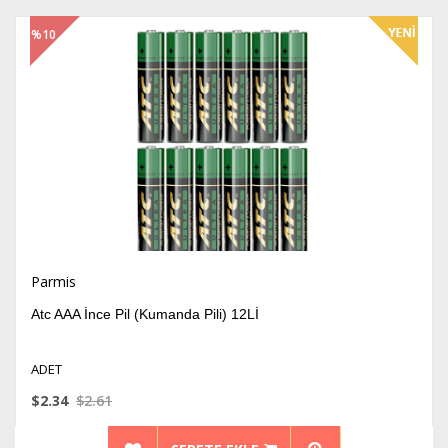
%10
İndirim
Parmis
Atc AAA İnce Pil (Kumanda Pili) 12Lİ
ADET
$2.34
$2.61