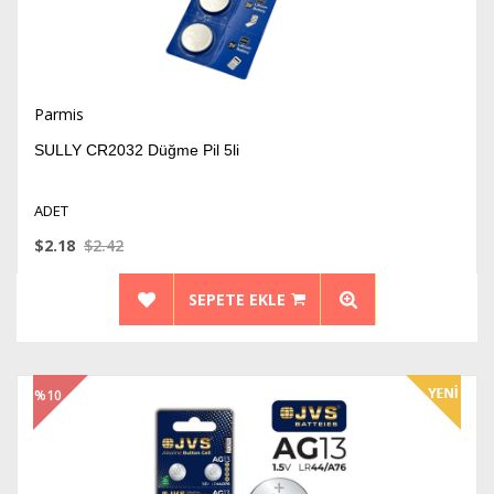
Parmis
SULLY CR2032 Düğme Pil 5li
ADET
$2.18
$2.42
SEPETE EKLE
%10
İndirim