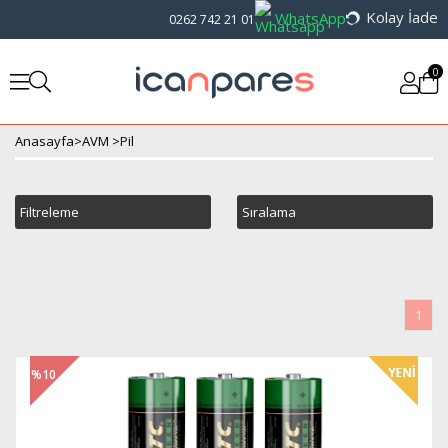
Kolay İade
WhatsApp
0262 742 21 01
0
Anasayfa
>
AVM
>
Pil
Filtreleme
Sıralama
1
%10
İndirim