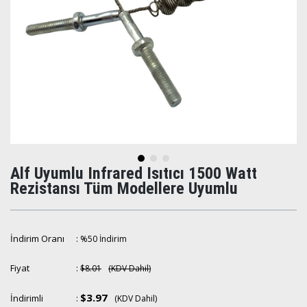
Alf Uyumlu Infrared Isıtıcı 1500 Watt
Rezistansı Tüm Modellere Uyumlu
İndirim Oranı
:
%
50
İndirim
Fiyat
:
$8.01
(KDV Dahil)
$3.97
İndirimli
:
(KDV Dahil)