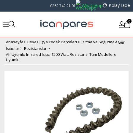
Kolay İade
WhatsApp
0262 742 21 01
0
Anasayfa
>
Beyaz Eşya Yedek Parçaları
>
Isıtma ve Soğutma
>
Isıtıcılar
>
Rezistanslar
>
Alf Uyumlu Infrared Isıtıcı 1500 Watt Rezistansı Tüm Modellere
Uyumlu