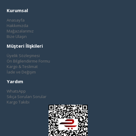
Kurumsal
Anasayfa
Hakkımızda
Mağazalarımız
Bize Ulaşın
Müşteri İlişkileri
Üyelik Sözleşmesi
Ön Bilgilendiirme Formu
Kargo & Teslimat
İade ve Değişim
Yardım
WhatsApp
Sıkça Sorulan Sorular
Kargo Takibi