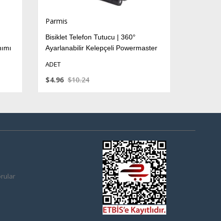
Parmis
on Tutucu | 360°
Tablet Telefon Ekran Vakum Seti PM-
 Kelepçeli Powermaster
17890 (2 Adet)
ADET
4
$5.28
$10.65
rular