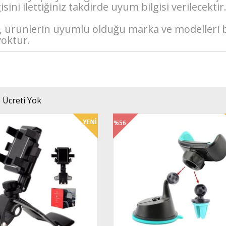
sini ilettiğiniz takdirde uyum bilgisi verilecektir
ı, ürünlerin uyumlu olduğu marka ve modelleri bel
yoktur.
 Ücreti Yok
%56
%52
İndirim
İndirim