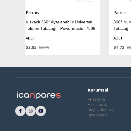
Parmis
Ayarlanabilir Universal
360° Numaratörlü Araç Telefon
ağı - Powermaster 7806
Tutacağı – Powermaster
ADET
$4.72
$9.95
Kurumsal
Anasayfa
Hakkımızda
Mağazalarımız
Bize Ulaşın