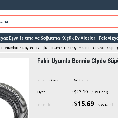
yaz Eşya
Isıtma ve Soğutma
Küçük Ev Aletleri
Televizy
 Hortumları
>
Dayanıklı Güçlü Hortum
>
Fakir Uyumlu Bonnie Clyde Süpü
Fakir Uyumlu Bonnie Clyde Sü
İndirim Oranı
:
%
32
İndirim
$23.10
Fiyat
:
(KDV Dahil)
$15.69
İndirimli
:
(KDV Dahil)