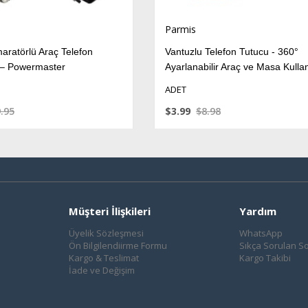
Parmis
Parmis
Vantuzlu Telefon Tutucu - 360°
Bisiklet Telef
Ayarlanabilir Araç ve Masa Kullanımı
Ayarlanabilir
Powermaster 7808
6902
ADET
ADET
$3.99
$8.98
$4.96
$10.2
Müşteri İlişkileri
Yardım
Üyelik Sözleşmesi
WhatsApp
Ön Bilgilendiirme Formu
Sıkça Sorulan So
Kargo & Teslimat
Kargo Takibi
İade ve Değişim