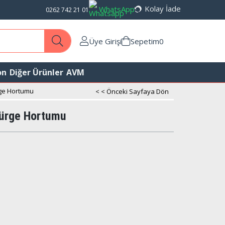
Kolay İade
WhatsApp
0262 742 21 01
Üye Girişi
Sepetim
0
on
Diğer Ürünler
AVM
rge Hortumu
< < Önceki Sayfaya Dön
pürge Hortumu