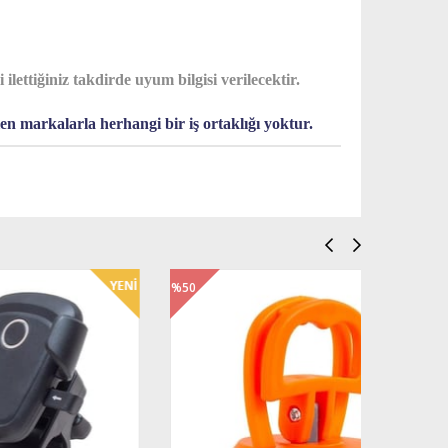
ettiğiniz takdirde uyum bilgisi verilecektir.
en markalarla herhangi bir iş ortaklığı yoktur.
%50
%31
İndirim
İndi