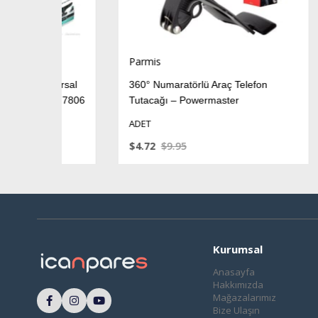
Parmis
Pa
 Universal
360° Numaratörlü Araç Telefon
Va
master 7806
Tutacağı – Powermaster
Ay
P
ADET
A
$4.72
$9.95
$3
Kurumsal
Anasayfa
Hakkımızda
Mağazalarımız
Bize Ulaşın