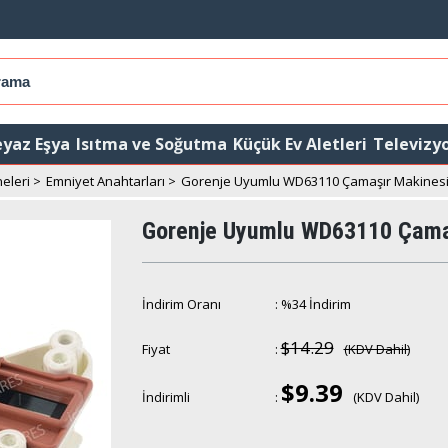
yaz Eşya
Isıtma ve Soğutma
Küçük Ev Aletleri
Televizy
eleri
>
Emniyet Anahtarları
>
Gorenje Uyumlu WD63110 Çamaşır Makinesi
Gorenje Uyumlu WD63110 Çamaş
İndirim Oranı
:
%
34
İndirim
$14.29
Fiyat
:
(KDV Dahil)
$9.39
İndirimli
:
(KDV Dahil)