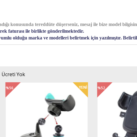
ı konusunda tereddüte düşerseniz, mesaj ile bize model bilgisini il
k faturası ile birlikte gönderilmektedir.
umlu olduğu marka ve modelleri belirtmek için yazılmıştır. Belirtil
 Ücreti Yok
%52
im
İndirim