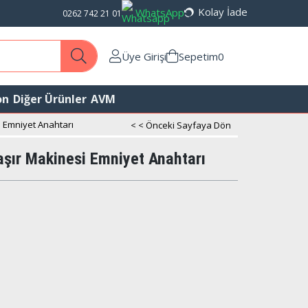
Kolay İade
WhatsApp
0262 742 21 01
Üye Girişi
Sepetim
0
on
Diğer Ürünler
AVM
 Emniyet Anahtarı
< < Önceki Sayfaya Dön
ır Makinesi Emniyet Anahtarı