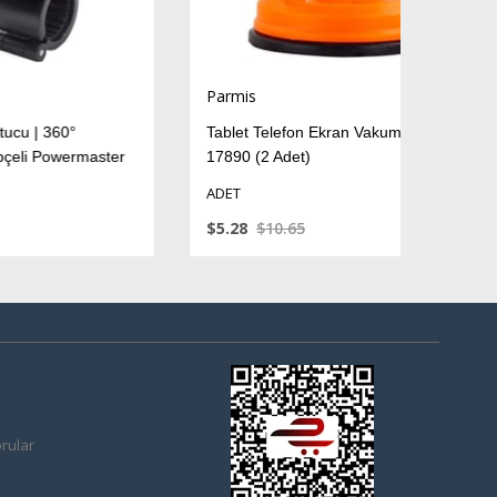
Parmis
P
360°
Tablet Telefon Ekran Vakum Seti PM-
2
owermaster
17890 (2 Adet)
T
D
ADET
A
$5.28
$10.65
$
rular