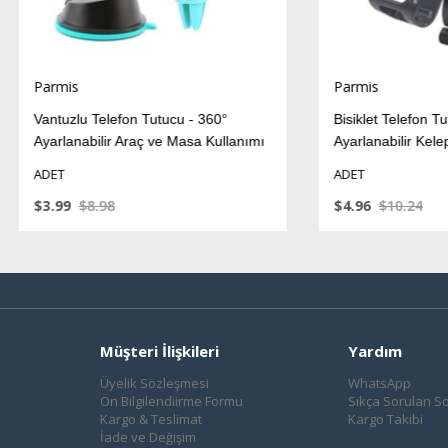
rmis
Parmis
ntuzlu Telefon Tutucu - 360°
Bisiklet Telefon Tutucu | 
arlanabilir Araç ve Masa Kullanımı
Ayarlanabilir Kelepçeli P
owermaster 7808
6902
DET
ADET
.99
$8.98
$4.96
$10.24
Müşteri İlişkileri
Yardım
Üyelik Sözleşmesi
WhatsApp
Ön Bilgilendiirme Formu
Sıkça Sorulan So
Kargo & Teslimat
Kargo Takibi
İade ve Değişim