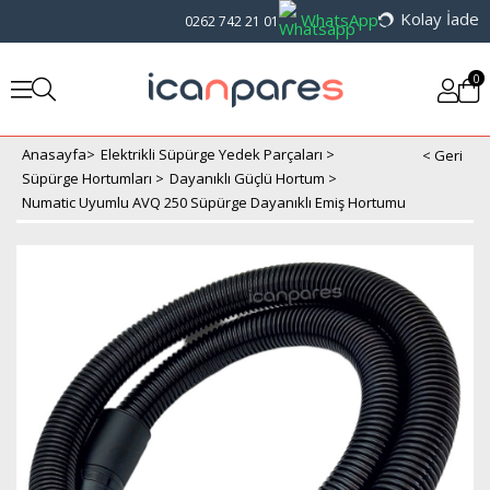
Kolay İade
WhatsApp
0262 742 21 01
0
Anasayfa
>
Elektrikli Süpürge Yedek Parçaları
>
Süpürge Hortumları
>
Dayanıklı Güçlü Hortum
>
Numatic Uyumlu AVQ 250 Süpürge Dayanıklı Emiş Hortumu