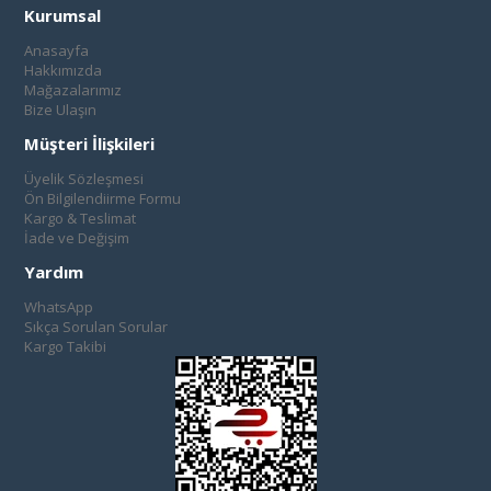
Kurumsal
Anasayfa
Hakkımızda
Mağazalarımız
Bize Ulaşın
Müşteri İlişkileri
Üyelik Sözleşmesi
Ön Bilgilendiirme Formu
Kargo & Teslimat
İade ve Değişim
Yardım
WhatsApp
Sıkça Sorulan Sorular
Kargo Takibi