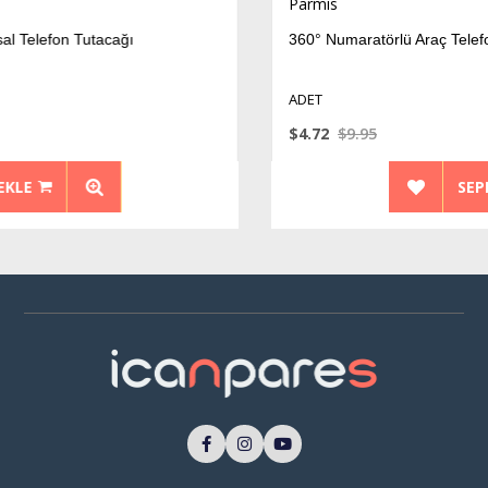
Parmis
360° Numaratörlü Araç Telefon Tutacağı – Powerma
ADET
$4.72
$9.95
SEPETE EKLE