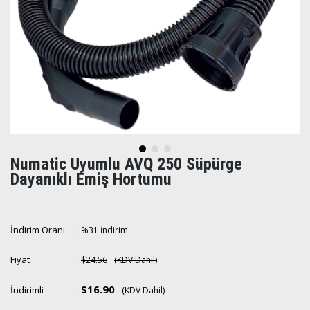
Numatic Uyumlu AVQ 250 Süpürge
Dayanıklı Emiş Hortumu
İndirim Oranı
:
%
31
İndirim
Fiyat
:
$24.56
(KDV Dahil)
$16.90
İndirimli
:
(KDV Dahil)