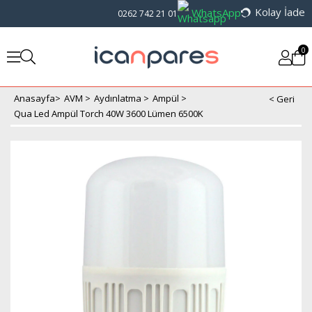
Kolay İade
WhatsApp
0262 742 21 01
0
Anasayfa
>
AVM
>
Aydınlatma
>
Ampül
>
Qua Led Ampül Torch 40W 3600 Lümen 6500K