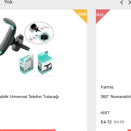
Yok
%53
İndirim
Parmis
utacağı
360° Numaratörlü Araç Telefon Tutacağı
ADET
$4.72
$9.95