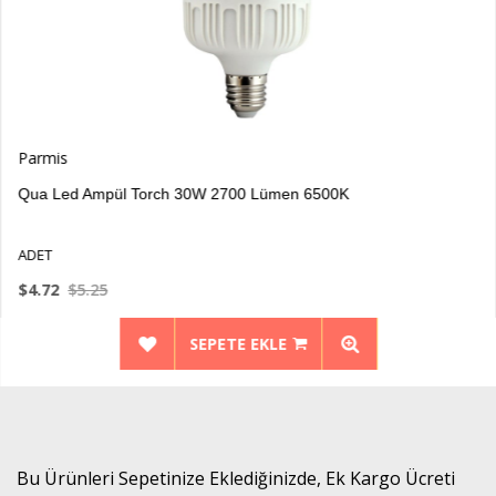
Parm
Ampül Torch 30W 2700 Lümen 6500K
Qua 
ADET
.25
$5.5
SEPETE EKLE
Bu Ürünleri Sepetinize Eklediğinizde, Ek Kargo Ücreti