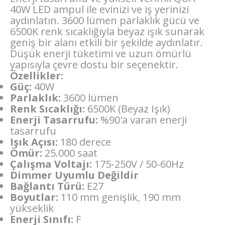
40W LED ampul ile evinizi ve iş yerinizi
aydınlatın. 3600 lümen parlaklık gücü ve
6500K renk sıcaklığıyla beyaz ışık sunarak
geniş bir alanı etkili bir şekilde aydınlatır.
Düşük enerji tüketimi ve uzun ömürlü
yapısıyla çevre dostu bir seçenektir.
Özellikler:
Güç:
40W
Parlaklık:
3600 lümen
Renk Sıcaklığı:
6500K (Beyaz Işık)
Enerji Tasarrufu:
%90'a varan enerji
tasarrufu
Işık Açısı:
180 derece
Ömür:
25.000 saat
Çalışma Voltajı:
175-250V / 50-60Hz
Dimmer Uyumlu Değildir
Bağlantı Türü:
E27
Boyutlar:
110 mm genişlik, 190 mm
yükseklik
Enerji Sınıfı:
F