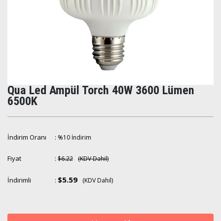
Qua Led Ampül Torch 40W 3600 Lümen
6500K
İndirim Oranı
:
%
10
İndirim
Fiyat
:
$6.22
(KDV Dahil)
$5.59
İndirimli
:
(KDV Dahil)