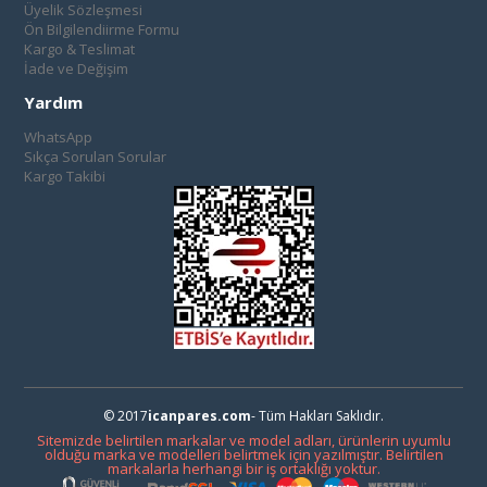
Üyelik Sözleşmesi
Ön Bilgilendiirme Formu
Kargo & Teslimat
İade ve Değişim
Yardım
WhatsApp
Sıkça Sorulan Sorular
Kargo Takibi
© 2017
icanpares.com
- Tüm Hakları Saklıdır.
Sitemizde belirtilen markalar ve model adları, ürünlerin uyumlu
olduğu marka ve modelleri belirtmek için yazılmıştır. Belirtilen
markalarla herhangi bir iş ortaklığı yoktur.