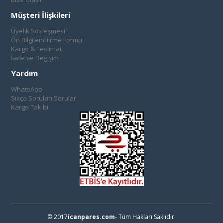
Müşteri İlişkileri
Üyelik Sözleşmesi
Ön Bilgilendiirme Formu
Kargo & Teslimat
İade ve Değişim
Yardım
WhatsApp
Sıkça Sorulan Sorular
Kargo Takibi
© 2017
icanpares.com
- Tüm Hakları Saklıdır.