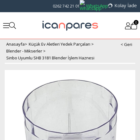
Kolay İade
WhatsApp
0262 742 21 01
0
Anasayfa
>
Küçük Ev Aletleri Yedek Parçaları
>
Blender - Mikserler
>
Sinbo Uyumlu SHB 3181 Blender İşlem Haznesi