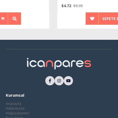
$4.72
$9.95
SEPETE EKLE
Kurumsal
Anasayfa
Hakkımızda
Mağazalarımız
Bize Ulaşın