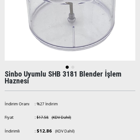
Sinbo Uyumlu SHB 3181 Blender İşlem
Haznesi
İndirim Oranı
:
%
27
İndirim
Fiyat
:
$17.58
(KDV Dahil)
$12.86
İndirimli
:
(KDV Dahil)