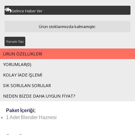
Gelince Haber Ver
Ürün stoklarımızda kalmamıştır.
Yorum Yaz
ÜRÜN ÖZELLIKLERI
YORUMLAR
(0)
KOLAY İADE İŞLEMI
SIK SORULAN SORULAR
NEDEN BIZDE DAHA UYGUN FIYAT?
Paket İçeriği;
1 Adet Blender Haznesi