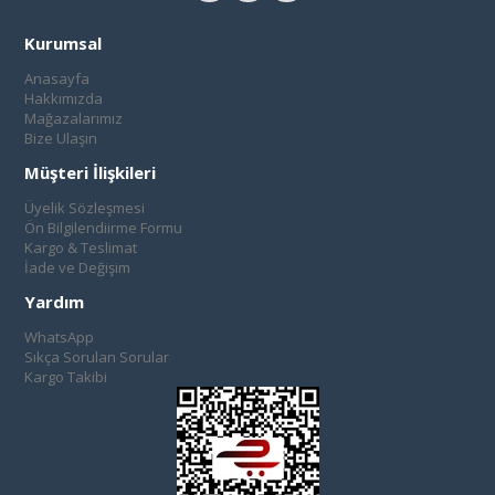
Kurumsal
Anasayfa
Hakkımızda
Mağazalarımız
Bize Ulaşın
Müşteri İlişkileri
Üyelik Sözleşmesi
Ön Bilgilendiirme Formu
Kargo & Teslimat
İade ve Değişim
Yardım
WhatsApp
Sıkça Sorulan Sorular
Kargo Takibi