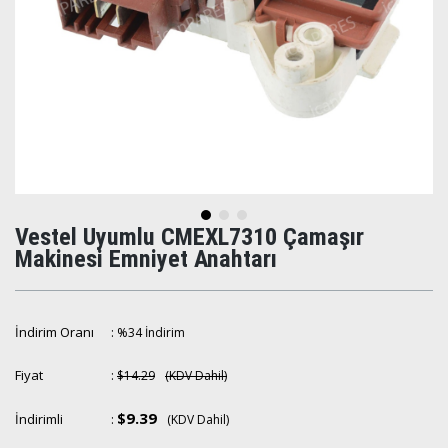
Vestel Uyumlu CMEXL7310 Çamaşır
Makinesi Emniyet Anahtarı
İndirim Oranı
:
%
34
İndirim
Fiyat
:
$14.29
(KDV Dahil)
$9.39
İndirimli
:
(KDV Dahil)