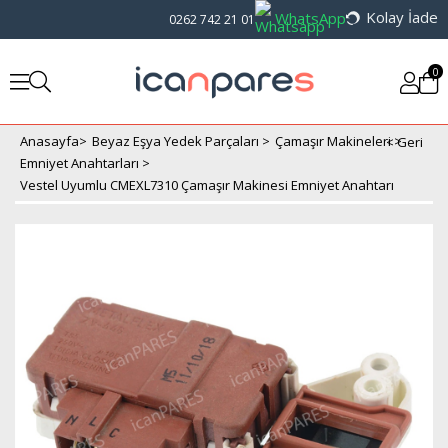
Kolay İade
WhatsApp
0262 742 21 01
0
Anasayfa
>
Beyaz Eşya Yedek Parçaları
>
Çamaşır Makineleri
>
Emniyet Anahtarları
>
Vestel Uyumlu CMEXL7310 Çamaşır Makinesi Emniyet Anahtarı